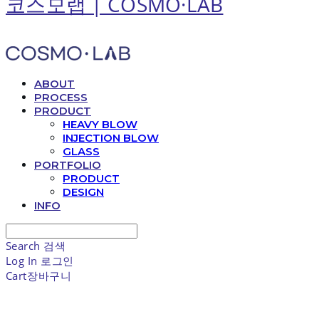
코스모랩 | COSMO·LAB
ABOUT
PROCESS
PRODUCT
HEAVY BLOW
INJECTION BLOW
GLASS
PORTFOLIO
PRODUCT
DESIGN
INFO
Search
검색
Log In
로그인
Cart
장바구니